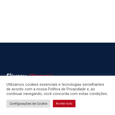
Clique aqui
Contatos
Utilizamos cookies essenciais e tecnologias semelhantes
de acordo com a nossa Política de Privacidade e, ao
Links Úteis
continuar navegando, você concorda com estas condições.
Configurações de Cookie
Aceitar tudo
CFESS
ABEPSS