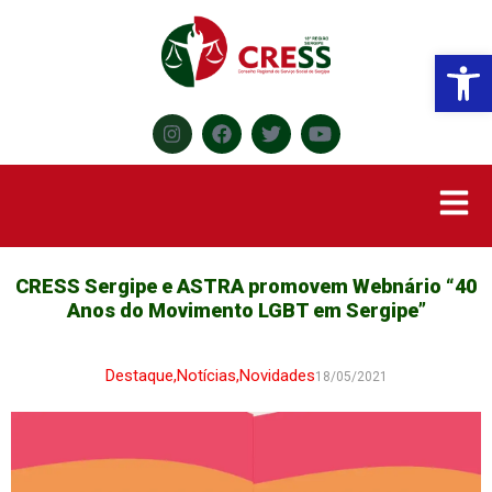
Abr
CRESS Sergipe e ASTRA promovem Webnário “40
Anos do Movimento LGBT em Sergipe”
Destaque
,
Notícias
,
Novidades
18/05/2021