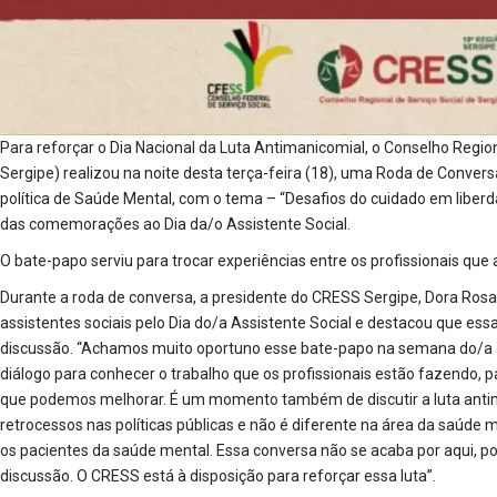
Para reforçar o Dia Nacional da Luta Antimanicomial, o Conselho Regio
Sergipe) realizou na noite desta terça-feira (18), uma Roda de Conve
política de Saúde Mental, com o tema – “Desafios do cuidado em liber
das comemorações ao Dia da/o Assistente Social.
O bate-papo serviu para trocar experiências entre os profissionais qu
Durante a roda de conversa, a presidente do CRESS Sergipe, Dora Rosa
assistentes sociais pelo Dia do/a Assistente Social e destacou que es
discussão. “Achamos muito oportuno esse bate-papo na semana do/a a
diálogo para conhecer o trabalho que os profissionais estão fazendo, 
que podemos melhorar. É um momento também de discutir a luta anti
retrocessos nas políticas públicas e não é diferente na área da saúde m
os pacientes da saúde mental. Essa conversa não se acaba por aqui, p
discussão. O CRESS está à disposição para reforçar essa luta”.