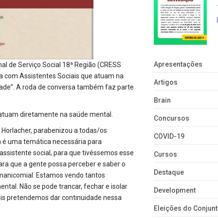
Apresentações
nal de Serviço Social 18ª Região (CRESS
rsa com Assistentes Sociais que atuam na
Artigos
dade”. A roda de conversa também faz parte
Brain
e atuam diretamente na saúde mental.
Concursos
 Horlacher, parabenizou a todas/os
COVID-19
sa é uma temática necessária para
ssistente social, para que tivéssemos esse
Cursos
para que a gente possa perceber e saber o
Destaque
manicomial. Estamos vendo tantos
ental. Não se pode trancar, fechar e isolar
Development
ois pretendemos dar continuidade nessa
Eleições do Conju