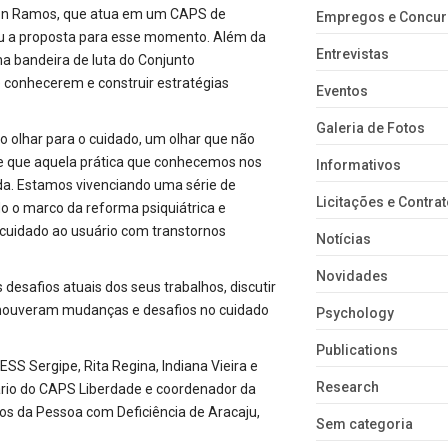
lson Ramos, que atua em um CAPS de
Empregos e Concu
ou a proposta para esse momento. Além da
Entrevistas
a bandeira de luta do Conjunto
 conhecerem e construir estratégias
Eventos
Galeria de Fotos
 olhar para o cuidado, um olhar que não
 e que aquela prática que conhecemos nos
Informativos
da. Estamos vivenciando uma série de
Licitações e Contra
do o marco da reforma psiquiátrica e
o cuidado ao usuário com transtornos
Notícias
Novidades
desafios atuais dos seus trabalhos, discutir
e houveram mudanças e desafios no cuidado
Psychology
Publications
S Sergipe, Rita Regina, Indiana Vieira e
Research
ário do CAPS Liberdade e coordenador da
os da Pessoa com Deficiência de Aracaju,
Sem categoria