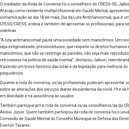
O mediador da Roda de Conversa foi o conselheiro do CRESS-SE, Jai
Aracaju como residente multiprofissional em Saúde Mental, apresent
comemoração ao dia 18 de maio, Dia da Luta Antimanicomial, que é um
CFESS/CRESS, a ideia é também de aproximar os profissionais, para se
coletivas.
“A luta antimanicomial pauta uma sociedade sem manicômios. Um novo
seja estigmatizado, preconceituoso, que respeite os direitos humanos
manicômios, que não se restringe as paredes, não seja mais reproduzi
retrocessos na política de saúde mental”, destacou Jailson, relembran
trazendo um breve histórico das lutas e da legislação para melhoria d
psiquiátricos.
Durante a roda de conversa, os/as profissionais puderam apresentar os 
sobre as alterações dos serviços diante da pandemia da covid-19 e s
em liberdade e na assistência ao usuário.
Também participaram a roda de conversa os/as conselheiros/as do CRES
Aloísio Júnior. Quem também participou da roda de conversa foi o usu
Comissão de Saúde Mental do Conselho Municipal de Defesa dos Direit
Everton Tavares.