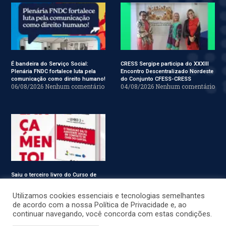
É bandeira do Serviço Social:
CRESS Sergipe participa do XXXIII
Plenária FNDC fortalece luta pela
Encontro Descentralizado Nordeste
comunicação como direito humano!
do Conjunto CFESS-CRESS
06/08/2026
Nenhum comentário
04/08/2026
Nenhum comentário
Saiu o terceiro livro do Curso de
Especialização em Serviço Social
31/07/2026
Nenhum comentário
Utilizamos cookies essenciais e tecnologias semelhantes
de acordo com a nossa Política de Privacidade e, ao
continuar navegando, você concorda com estas condições.
© CRESS-SE 2022. Todos os Direitos Reservados.