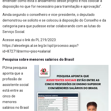
entender como está o andamento desse projeto e nos colocar à
disposição no que for necessário para tramitação e aprovação”.
Ainda segundo o conselheiro e vice-presidente, o deputado
demonstrou-se solícito e se colocou à disposição do Conselho e da
categoria para que pudesse estar colaborando com as lutas do
Serviço Social.
Acesse aqui o link do PL 219/2023:
https://aleselegis.al.se.leg.br/spl/processo.aspx?
id=87271&termo=piso+salarial
Pesquisa sobre menores salários do Brasil
P
Uma pesquisa
aponta que a
profissão de
assistente social
está entre as
cinco de
menores
salários no Brasil