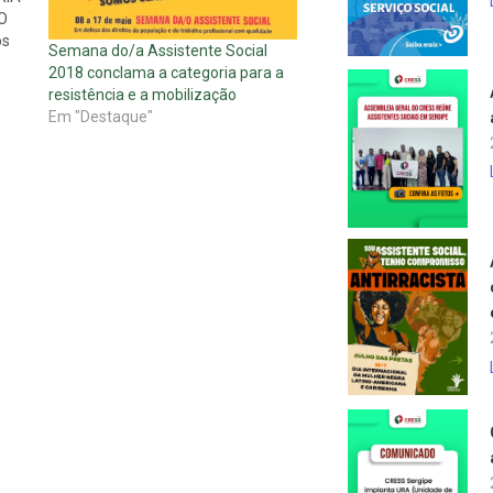
O
os
Semana do/a Assistente Social
 de
2018 conclama a categoria para a
Lei
resistência e a mobilização
Em "Destaque"
e