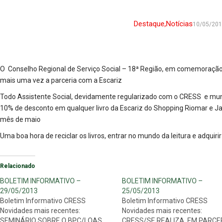
Destaque
,
Notícias
10/05/20
O Conselho Regional de Serviço Social – 18ª Região, em comemoração
mais uma vez a parceria com a Escariz
Todo Assistente Social, devidamente regularizado com o CRESS e munid
10% de desconto em qualquer livro da Escariz do Shopping Riomar e J
mês de maio
Uma boa hora de reciclar os livros, entrar no mundo da leitura e adqui
Relacionado
BOLETIM INFORMATIVO –
BOLETIM INFORMATIVO –
29/05/2013
25/05/2013
Boletim Informativo CRESS
Boletim Informativo CRESS
Novidades mais recentes:
Novidades mais recentes:
SEMINÁRIO SOBRE O BPC/LOAS,
CRESS/SE REALIZA, EM PARCE