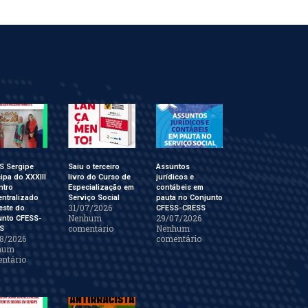
S Sergipe
Saiu o terceiro
Assuntos
cipa do XXXIII
livro do Curso de
jurídicos e
ntro
Especialização em
contábeis em
ntralizado
Serviço Social
pauta no Conjunto
31/07/2026
este do
CFESS-CRESS
Nenhum
29/07/2026
unto CFESS-
comentário
Nenhum
S
8/2026
comentário
hum
ntário