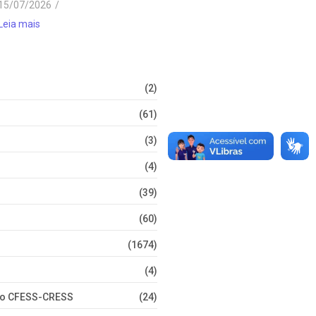
15/07/2026
/
Leia mais
(2)
(61)
(3)
(4)
(39)
(60)
(1674)
(4)
nto CFESS-CRESS
(24)