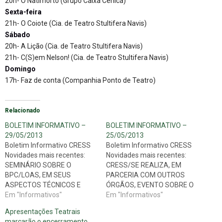
20h- O Natimorto (Grupo Caixa Cênica)
Sexta-feira
21h- O Coiote (Cia. de Teatro Stultifera Navis)
Sábado
20h- A Lição (Cia. de Teatro Stultifera Navis)
21h- C(S)em Nelson! (Cia. de Teatro Stultifera Navis)
Domingo
17h- Faz de conta (Companhia Ponto de Teatro)
Relacionado
BOLETIM INFORMATIVO –
BOLETIM INFORMATIVO –
29/05/2013
25/05/2013
Boletim Informativo CRESS
Boletim Informativo CRESS
Novidades mais recentes:
Novidades mais recentes:
SEMINÁRIO SOBRE O
CRESS/SE REALIZA, EM
BPC/LOAS, EM SEUS
PARCERIA COM OUTROS
ASPECTOS TÉCNICOS E
ÓRGÃOS, EVENTO SOBRE O
JURÍDICOS, TEVE PRESENÇA
Em "Informativos"
BPC/LOAS Os aspectos
Em "Informativos"
MARCANTE DOS(AS)
técnicos e jurídicos do
Apresentações Teatrais
ASSISTENTES SOCIAIS Na
Benefício de Prestação
marcarão o encerramento