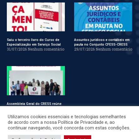
Saiu o terceiro livro do Curso de
Assuntos jurídicos e contábeis em
Especialização em Serviço Social
pauta no Conjunto CFESS-CRESS
31/07/2026
Nenhum comentário
29/07/2026
Nenhum comentário
Assembleia Geral do CRESS reúne
assistentes sociais em Sergipe
28/07/2026
Nenhum comentário
Utilizamos cookies essenciais e tecnologias semelhantes
de acordo com a nossa Política de Privacidade e, ao
continuar navegando, você concorda com estas condições.
© CRESS-SE 2022. Todos os Direitos Reservados.