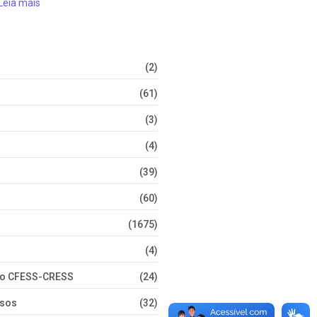
Leia mais
(2)
(61)
(3)
(4)
(39)
(60)
(1675)
(4)
nto CFESS-CRESS
(24)
rsos
(32)