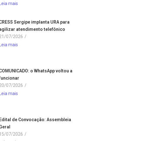
Leia mais
CRESS Sergipe implanta URA para
agilizar atendimento telefônico
21/07/2026
/
Leia mais
COMUNICADO: o WhatsApp voltou a
funcionar
20/07/2026
/
Leia mais
Edital de Convocação: Assembleia
Geral
15/07/2026
/