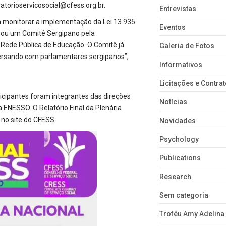
atorioservicosocial@cfess.org.br.
Entrevistas
a monitorar a implementação da Lei 13.935.
Eventos
riou um Comitê Sergipano pela
 Rede Pública de Educação. O Comitê já
Galeria de Fotos
versando com parlamentares sergipanos”,
Informativos
Licitações e Contra
rticipantes foram integrantes das direções
Notícias
ENESSO. O Relatório Final da Plenária
l no
site do CFESS
.
Novidades
Psychology
Publications
Research
Sem categoria
Troféu Amy Adelina