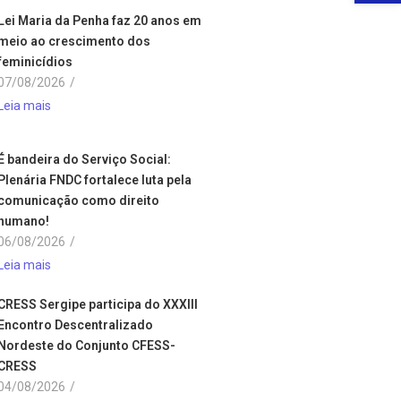
Lei Maria da Penha faz 20 anos em
meio ao crescimento dos
feminicídios
07/08/2026
/
Leia mais
É bandeira do Serviço Social:
Plenária FNDC fortalece luta pela
comunicação como direito
humano!
06/08/2026
/
Leia mais
CRESS Sergipe participa do XXXIII
Encontro Descentralizado
Nordeste do Conjunto CFESS-
CRESS
04/08/2026
/