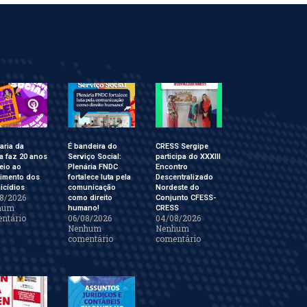
aria da
É bandeira do
CRESS Sergipe
a faz 20 anos
Serviço Social:
participa do XXXIII
eio ao
Plenária FNDC
Encontro
cimento dos
fortalece luta pela
Descentralizado
icídios
comunicação
Nordeste do
8/2026
como direito
Conjunto CFESS-
hum
humano!
CRESS
ntário
06/08/2026
04/08/2026
Nenhum
Nenhum
comentário
comentário