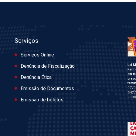
Serviços
Serviços Online
Lei M
Denúncia de Fiscalização
Penh
em m
Denúncia Ética
cres
femin
07/0
Emissão de Documentos
Nen
come
Emissão de boletos