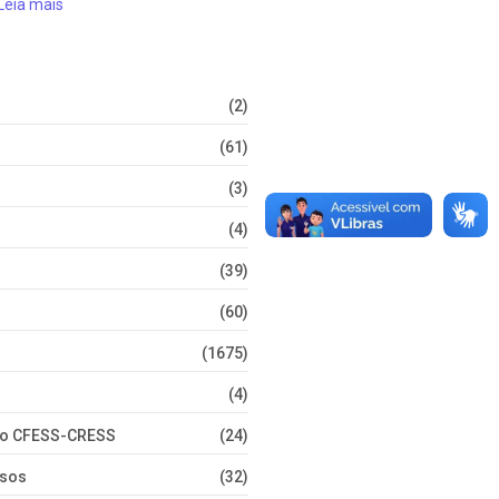
Leia mais
(2)
(61)
(3)
(4)
(39)
(60)
(1675)
(4)
nto CFESS-CRESS
(24)
rsos
(32)