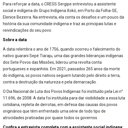
Para reforçar a data, o CRESS Sergipe entrevistou a assistente
social e indígena do Grupo Indígena Xokó, em Porto da Folha-SE,
Elenice Bezerra. Na entrevista, ela conta os desafios e um pouco da
história da sua comunidade indígena e traz as principais lutas e
reivindicações do seu povo.
Sobre a data
A data relembra o ano de 1756, quando ocorreu o falecimento do
nativo guarani Sepé Tiaraju, uma das grandes lideranças indígenas
dos Sete Povos das Missões, liderou uma revolta conta
portugueses e espanhóis. Em 2021, passados 265 anos da morte
do indígena, os povos nativos seguem lutando pelo direito a terra,
contra a destruição da natureza e pela demarcação.
O Dia Nacional de Luta dos Povos Indígenas foi instituído pela Lei n°
11.696, de 2008. A data foi instituída para dar visibilidade a essa luta
cotidiana, repleta de derrotas, em defesa das causas dos povos
originários que têm enfrentado uma série de todo tipo de
atrocidades praticadas por quase todos os governos.
Confira a entrevista completa com a assistente social indígena: