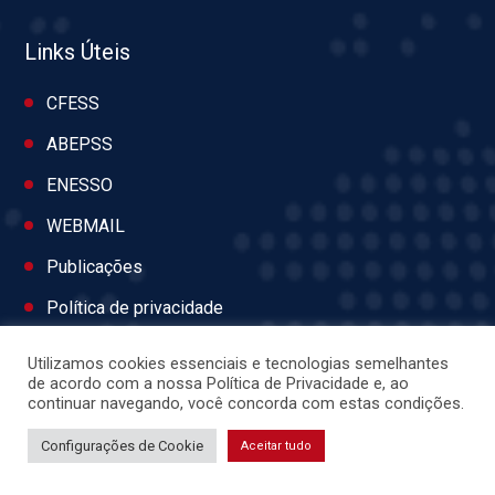
Links Úteis
CFESS
ABEPSS
ENESSO
WEBMAIL
Publicações
Política de privacidade
Utilizamos cookies essenciais e tecnologias semelhantes
de acordo com a nossa Política de Privacidade e, ao
continuar navegando, você concorda com estas condições.
Nosso endereço
Configurações de Cookie
Aceitar tudo
Endereço: Rua Maruim, n. 874, Centro, Aracaju/SE