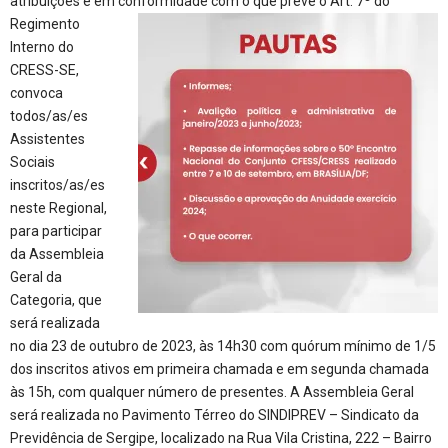
atribuições e em conformidade com
o que prevê o Art. 7º do
Regimento
Interno do
CRESS-SE,
convoca
todos/as/es
Assistentes
Sociais
inscritos/as/es
neste Regional,
para participar
da Assembleia
Geral da
Categoria, que
será realizada
no dia 23 de outubro de 2023, às 14h30 com quórum mínimo de 1/5
dos inscritos ativos em primeira chamada e em segunda chamada
às 15h, com qualquer número de presentes. A Assembleia Geral
será realizada no Pavimento Térreo do SINDIPREV – Sindicato da
Previdência de Sergipe, localizado na Rua Vila Cristina, 222 – Bairro