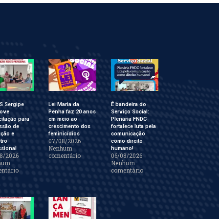
S Sergipe
Lei Maria da
É bandeira do
ove
Penha faz 20 anos
Serviço Social:
itação para
em meio ao
Plenária FNDC
ssão de
crescimento dos
fortalece luta pela
ição e
feminicídios
comunicação
07/08/2026
tro
como direito
Nenhum
ssional
humano!
8/2026
comentário
06/08/2026
hum
Nenhum
ntário
comentário