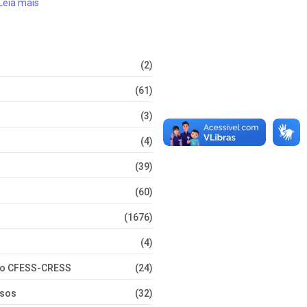
Leia mais
(2)
(61)
(3)
(4)
(39)
(60)
(1676)
(4)
nto CFESS-CRESS
(24)
rsos
(32)