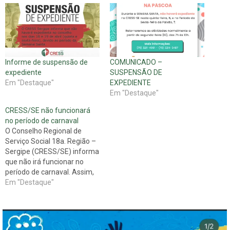
Informe de suspensão de
COMUNICADO –
expediente
SUSPENSÃO DE
Em "Destaque"
EXPEDIENTE
Em "Destaque"
CRESS/SE não funcionará
no período de carnaval
O Conselho Regional de
Serviço Social 18a. Região –
Sergipe (CRESS/SE) informa
que não irá funcionar no
período de carnaval. Assim,
nos dias 27 e 28 de fevereiro
Em "Destaque"
e 01 de março não haverá
expediente no conselho.
Atenciosamente, Conselho
Regional de Serviço Social