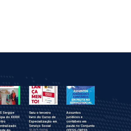
S Sergipe
Saiu o terceiro
Assuntos
cipa do XXXIII
livro do Curso de
jurídicos e
ntro
Especialização em
contábeis em
ntralizado
Serviço Social
pauta no Conjunto
31/07/2026
este do
CFESS-CRESS