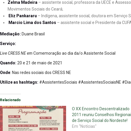
Zelma Madeira
– assistente social, professora da UECE e Assess
Movimentos Sociais do Ceará;
Eliz Pankararu
– Indígena, assistente social, doutora em Serviço S
Marcio Lima dos Santos
– assistente social e Presidente da CUF
Mediação:
Duane Brasil
Serviço:
Live CRESS NE em
Comemoração ao dia da/o Assistente Social
Quando:
20 e 21 de maio de 2021
Onde
: Nas redes sociais dos CRESS NE
Utilize as hashtags:
#AssistentesSociais #AssistentesSociaisNE #Di
Relacionado
O XX Encontro Descentralizado
2011 reuniu Conselhos Regiona
de Serviço Social do Nordeste!
Em "Notícias"