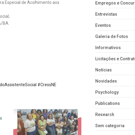
ora Especial de Acolhimento aos
Empregos e Concu
Entrevistas
ocial;
A/BA.
Eventos
Galeria de Fotos
Informativos
Licitações e Contra
Notícias
Novidades
adoAssistenteSocial #CressNE
Psychology
Publications
Research
is
Sem categoria