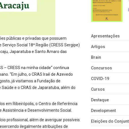
Apresentações
ições públicas e privadas que possuem
e Serviço Social 18ª Região (CRESS Sergipe)
Artigos
Aracaju, Japaratuba e Santo Amaro das
Brain
RESS – CRESS na minha cidade” continua
Concursos
gipano. “Em julho, o CRAS Iraê de Azevedo
COVID-19
gosto, já visitamos a Fundação de
 de Saúde e o CRAS de Japaratuba, além do
Cursos
Destaque
dos em Ribeirópolis, o Centro de Referência
de Assistência e Desenvolvimento Social.
Development
ício profissional, além de averiguar possíveis
Eleições do Conju
exercendo ilegalmente atribuições de