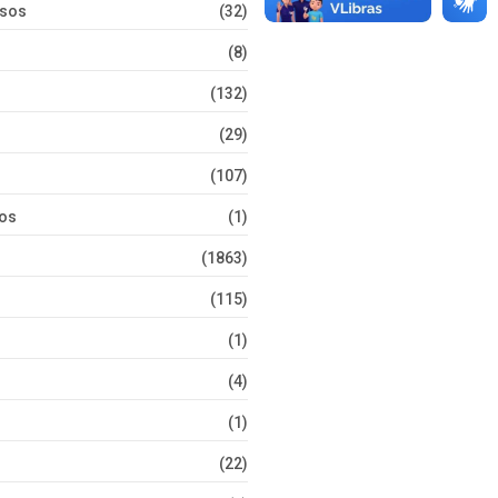
rsos
(32)
(8)
(132)
(29)
(107)
tos
(1)
(1863)
(115)
(1)
(4)
(1)
(22)