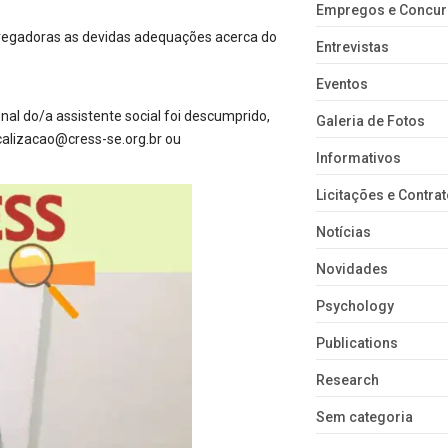
Empregos e Concu
pregadoras as devidas adequações acerca do
Entrevistas
Eventos
onal do/a assistente social foi descumprido,
Galeria de Fotos
calizacao@cress-se.org.br ou
Informativos
Licitações e Contra
Notícias
Novidades
Psychology
Publications
Research
Sem categoria