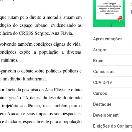
que lutam pelo direito à moradia atuam em
rodução do espaço urbano, evidenciando as
nselheira do CRESS Sergipe, Ana Flávia.
Apresentações
envolvendo também condições dignas de vida,
Artigos
condições expõe a população a diversas
s mínimos.
Brain
ogar com o debate sobre políticas públicas e
Concursos
o um direito fundamental.
COVID-19
rtância da pesquisa de Ana Flávia, e o fato
Cursos
tual gestão. “A defesa da tese de doutorado
Destaque
trajetória acadêmica, mas também para o
 em Aracaju e seus impactos socioespaciais,
Development
 e à cidade, especialmente para a população
Eleições do Conju