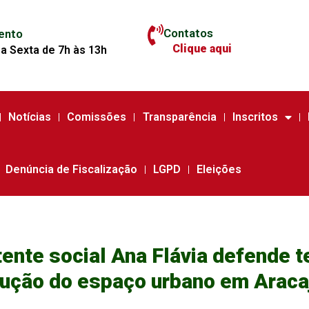
Contatos
ento
Clique aqui
a Sexta de 7h às 13h
Notícias
Comissões
Transparência
Inscritos
Denúncia de Fiscalização
LGPD
Eleições
ente social Ana Flávia defende t
dução do espaço urbano em Araca