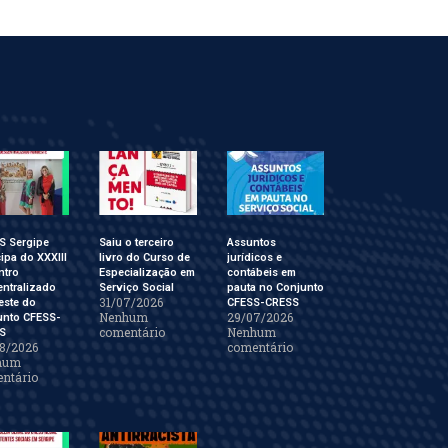
S Sergipe
Saiu o terceiro
Assuntos
cipa do XXXIII
livro do Curso de
jurídicos e
ntro
Especialização em
contábeis em
ntralizado
Serviço Social
pauta no Conjunto
31/07/2026
este do
CFESS-CRESS
Nenhum
29/07/2026
unto CFESS-
comentário
Nenhum
S
8/2026
comentário
hum
ntário