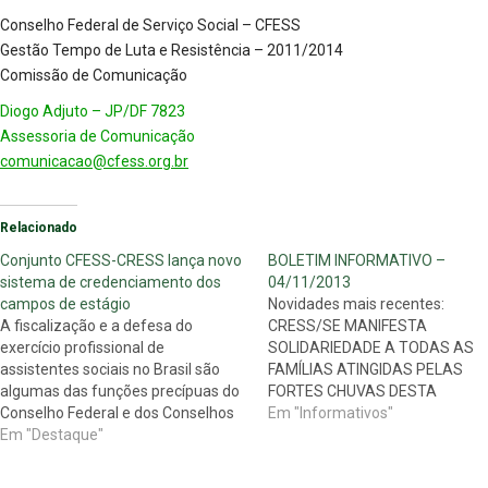
Conselho Federal de Serviço Social – CFESS
Gestão Tempo de Luta e Resistência – 2011/2014
Comissão de Comunicação
Diogo Adjuto – JP/DF 7823
Assessoria de Comunicação
comunicacao@cfess.org.br
Relacionado
Conjunto CFESS-CRESS lança novo
BOLETIM INFORMATIVO –
sistema de credenciamento dos
04/11/2013
campos de estágio
Novidades mais recentes:
A fiscalização e a defesa do
CRESS/SE MANIFESTA
exercício profissional de
SOLIDARIEDADE A TODAS AS
assistentes sociais no Brasil são
FAMÍLIAS ATINGIDAS PELAS
algumas das funções precípuas do
FORTES CHUVAS DESTA
Conselho Federal e dos Conselhos
MADRUGADA O Cress Sergipe
Em "Informativos"
Regionais de Serviço Social
Em "Destaque"
Manifesta solidariedade a todas
(Conjunto CFESS-CRESS). Nesse
pessoas e famílias que, de alg
sentido, o Conjunto lança agora o
forma, tiveram transtornos com