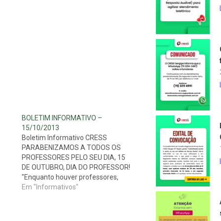
BOLETIM INFORMATIVO –
15/10/2013
Boletim Informativo CRESS
PARABENIZAMOS A TODOS OS
PROFESSORES PELO SEU DIA, 15
DE OUTUBRO, DIA DO PROFESSOR!
"Enquanto houver professores,
acreditamos na humanidade"
Em "Informativos"
 as
Novidades mais recentes: PL do
uma
piso salarial – Conselho vai a
 as
audiência com o relator do projeto