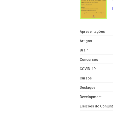
o o
e lança abaixo-assinado virtual
VOCÊ JÁ ASSINOU O ABAIXO-
…
ASSINADO VIRTUAL?…
Apresentações
Artigos
Brain
Concursos
COVID-19
Cursos
Destaque
Development
Eleições do Conju