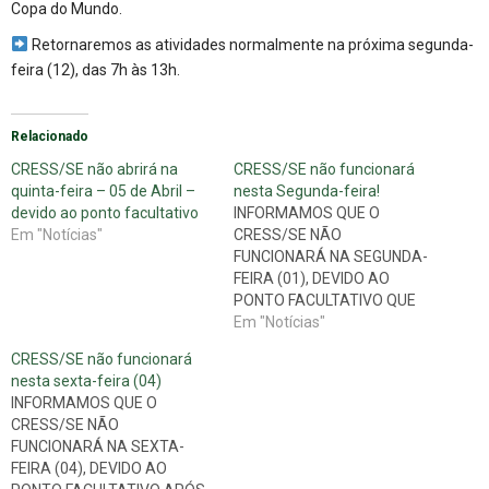
Copa do Mundo.
Retornaremos as atividades normalmente na próxima segunda-
feira (12), das 7h às 13h.
Relacionado
CRESS/SE não abrirá na
CRESS/SE não funcionará
quinta-feira – 05 de Abril –
nesta Segunda-feira!
devido ao ponto facultativo
INFORMAMOS QUE O
Em "Notícias"
CRESS/SE NÃO
FUNCIONARÁ NA SEGUNDA-
FEIRA (01), DEVIDO AO
PONTO FACULTATIVO QUE
ANTECEDE O FERIADO DE
Em "Notícias"
FINADOS, RETOMANDO AS
CRESS/SE não funcionará
SUAS ATIVIDADES NA
nesta sexta-feira (04)
QUARTA-FEIRA (03) A
INFORMAMOS QUE O
PARTIR DAS 08H.
CRESS/SE NÃO
FUNCIONARÁ NA SEXTA-
FEIRA (04), DEVIDO AO