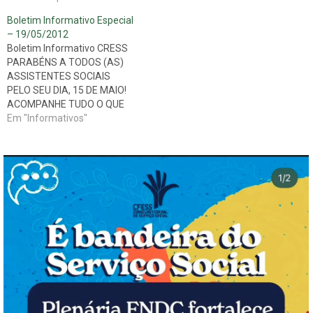
Boletim Informativo Especial
– 19/05/2012
Boletim Informativo CRESS
PARABÉNS A TODOS (AS)
ASSISTENTES SOCIAIS
PELO SEU DIA, 15 DE MAIO!
ACOMPANHE TUDO O QUE
PASSOU DURANTE A
Em "Informativos"
SEMANA UNIFICADA DE
SERVIÇO SOCIAL. Novidades
mais recentes: Debate sobre
a reestruturação do
capitalismo e seus impactos
para a organização da classe
trabalhadora finaliza as
discussões da Semana…