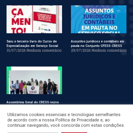
Saiu o terceiro livro do Curso de
Assuntos jurídicos e contábeis em
Especialização em Serviço Social
pauta no Conjunto CFESS-CRESS
31/07/2026
Nenhum comentário
29/07/2026
Nenhum comentário
Assembleia Geral do CRESS reúne
assistentes sociais em Sergipe
28/07/2026
Nenhum comentário
Utilizamos cookies essenciais e tecnologias semelhantes
de acordo com a nossa Política de Privacidade e, ao
continuar navegando, você concorda com estas condições.
© CRESS-SE 2022. Todos os Direitos Reservados.