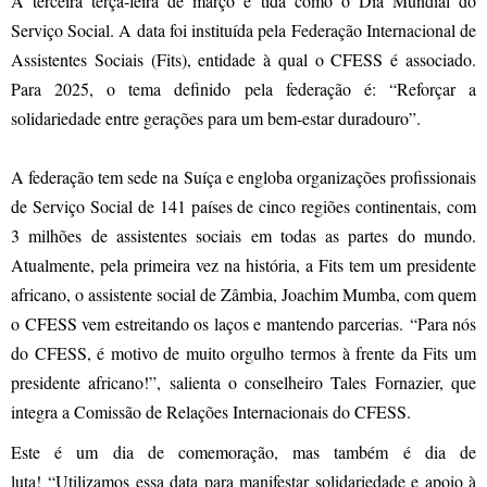
A terceira terça-feira de março é tida como o Dia Mundial do
Serviço Social. A data foi instituída pela Federação Internacional de
Assistentes Sociais (Fits), entidade à qual o CFESS é associado.
Para 2025, o tema definido pela federação é: “Reforçar a
solidariedade entre gerações para um bem-estar duradouro”.
A federação tem sede na Suíça e engloba organizações profissionais
de Serviço Social de 141 países de cinco regiões continentais, com
3 milhões de assistentes sociais em todas as partes do mundo.
Atualmente, pela primeira vez na história, a Fits tem um presidente
africano, o assistente social de Zâmbia, Joachim Mumba, com quem
o CFESS vem estreitando os laços e mantendo parcerias. “Para nós
do CFESS, é motivo de muito orgulho termos à frente da Fits um
presidente africano!”, salienta o conselheiro Tales Fornazier, que
integra a Comissão de Relações Internacionais do CFESS.
Este é um dia de comemoração, mas também é dia de
luta! “Utilizamos essa data para manifestar solidariedade e apoio à