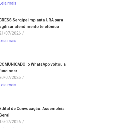
Leia mais
CRESS Sergipe implanta URA para
agilizar atendimento telefônico
21/07/2026
/
Leia mais
COMUNICADO: o WhatsApp voltou a
funcionar
20/07/2026
/
Leia mais
Edital de Convocação: Assembleia
Geral
15/07/2026
/