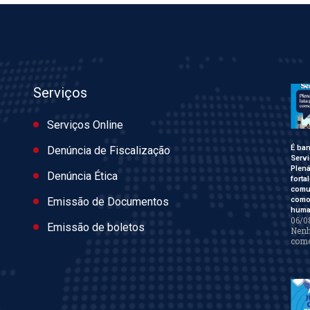
Serviços
Serviços Online
É ban
Denúncia de Fiscalização
Servi
Plen
Denúncia Ética
forta
comu
como 
Emissão de Documentos
huma
06/0
Emissão de boletos
Nen
come