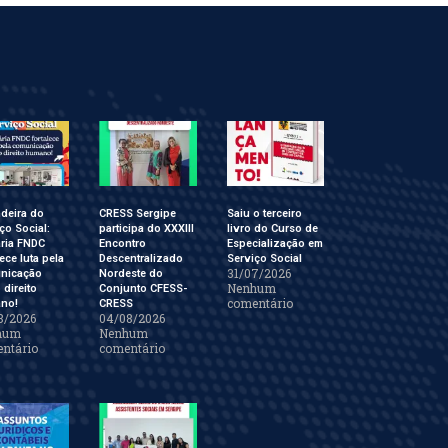
deira do
CRESS Sergipe
Saiu o terceiro
ço Social:
participa do XXXIII
livro do Curso de
ária FNDC
Encontro
Especialização em
lece luta pela
Descentralizado
Serviço Social
31/07/2026
nicação
Nordeste do
Nenhum
direito
Conjunto CFESS-
comentário
no!
CRESS
8/2026
04/08/2026
hum
Nenhum
ntário
comentário