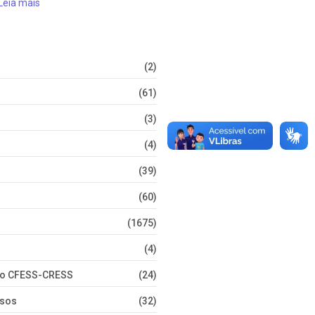
Leia mais
(2)
(61)
(3)
(4)
(39)
(60)
(1675)
(4)
nto CFESS-CRESS
(24)
rsos
(32)