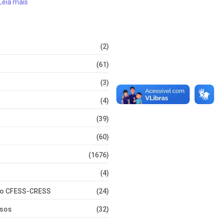
Leia mais
(2)
(61)
(3)
(4)
(39)
(60)
(1676)
(4)
nto CFESS-CRESS
(24)
rsos
(32)