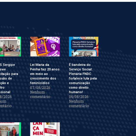
S Sergipe
Lei Maria da
É bandeira do
ove
Penha faz 20 anos
Serviço Social:
itação para
em meio ao
Plenária FNDC
ssão de
crescimento dos
fortalece luta pela
ição e
feminicídios
comunicação
07/08/2026
tro
como direito
Nenhum
ssional
humano!
8/2026
comentário
06/08/2026
hum
Nenhum
ntário
comentário