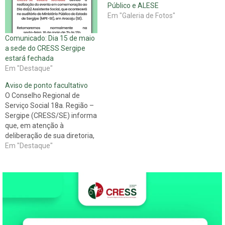
Público e ALESE
Em "Galeria de Fotos"
Comunicado: Dia 15 de maio
a sede do CRESS Sergipe
estará fechada
Em "Destaque"
Aviso de ponto facultativo
O Conselho Regional de
Serviço Social 18a. Região –
Sergipe (CRESS/SE) informa
que, em atenção à
deliberação de sua diretoria,
foi decretado ponto
Em "Destaque"
facultativo no dia 27 de maio
de 2016. Portanto, não
haverá expediente na
entidade nos dias 26 e 27 de
maio. Atenciosamente,
Diretoria CRESS/SE Gestão
Ousar, Lutar,…