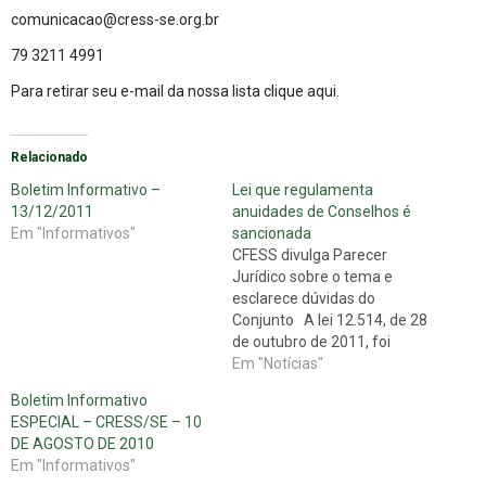
comunicacao@cress-se.org.br
79 3211 4991
Para retirar seu e-mail da nossa lista
clique aqui
.
Relacionado
Boletim Informativo –
Lei que regulamenta
13/12/2011
anuidades de Conselhos é
Em "Informativos"
sancionada
CFESS divulga Parecer
Jurídico sobre o tema e
esclarece dúvidas do
Conjunto A lei 12.514, de 28
de outubro de 2011, foi
sancionada pela presidente
Em "Notícias"
Dilma Roussef. A normativa,
Boletim Informativo
que trata da atividade dos
ESPECIAL – CRESS/SE – 10
médicos residentes, define
DE AGOSTO DE 2010
também as anuidades a
Em "Informativos"
serem cobradas pelas