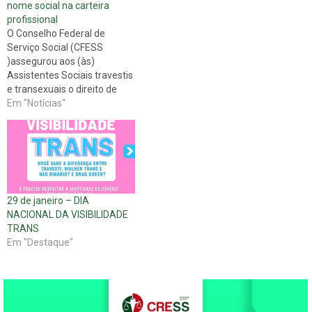
nome social na carteira
profissional
O Conselho Federal de
Serviço Social (CFESS
)assegurou aos (às)
Assistentes Sociais travestis
e transexuais o direito de
escolher o tratamento
Em "Notícias"
nominal a ser inserido na
Cédula e na Carteira de
Identidade Profissional,
mediante solicitação por
escrito ao respectivo
Conselho Regional. Até a
29 de janeiro – DIA
expedição dos novos
NACIONAL DA VISIBILIDADE
documentos, o nome social…
TRANS
Em "Destaque"