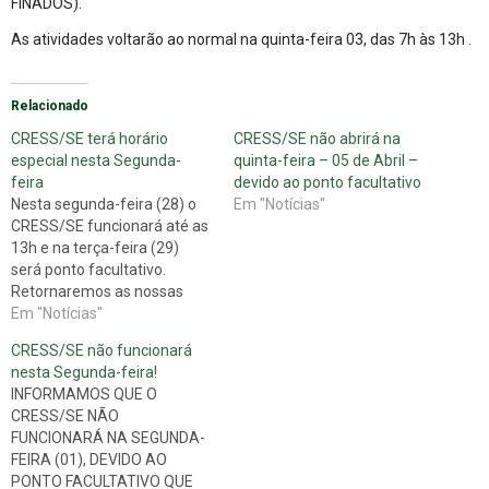
FINADOS).
As atividades voltarão ao normal na quinta-feira 03, das 7h às 13h .
Relacionado
CRESS/SE terá horário
CRESS/SE não abrirá na
especial nesta Segunda-
quinta-feira – 05 de Abril –
feira
devido ao ponto facultativo
Nesta segunda-feira (28) o
Em "Notícias"
CRESS/SE funcionará até as
13h e na terça-feira (29)
será ponto facultativo.
Retornaremos as nossas
atividades na quarta-feira
Em "Notícias"
(30) das 08h às 14h.
CRESS/SE não funcionará
nesta Segunda-feira!
INFORMAMOS QUE O
CRESS/SE NÃO
FUNCIONARÁ NA SEGUNDA-
FEIRA (01), DEVIDO AO
PONTO FACULTATIVO QUE