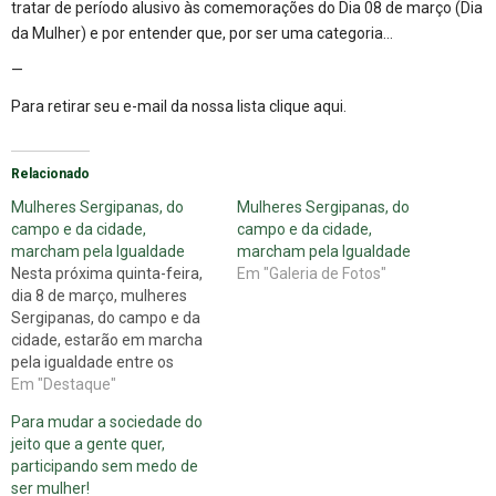
tratar de período alusivo às comemorações do Dia 08 de março (Dia
da Mulher) e por entender que, por ser uma categoria…
—
Para retirar seu e-mail da nossa lista
clique aqui
.
Relacionado
Mulheres Sergipanas, do
Mulheres Sergipanas, do
campo e da cidade,
campo e da cidade,
marcham pela Igualdade
marcham pela Igualdade
Nesta próxima quinta-feira,
Em "Galeria de Fotos"
dia 8 de março, mulheres
Sergipanas, do campo e da
cidade, estarão em marcha
pela igualdade entre os
gêneros e pelo fim da
Em "Destaque"
violência contra a mulher.
Para mudar a sociedade do
Em alusão ao Dia
jeito que a gente quer,
Internacional da Mulher,
participando sem medo de
organizações do movimento
ser mulher!
de mulheres realizarão uma