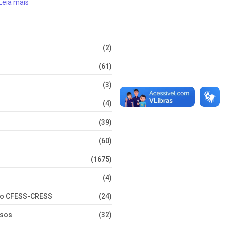
Leia mais
(2)
(61)
(3)
(4)
(39)
(60)
(1675)
(4)
nto CFESS-CRESS
(24)
rsos
(32)