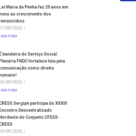
Lei Maria da Penha faz 20 anos em
meio ao crescimento dos
feminicídios
07/08/2026
/
Leia mais
É bandeira do Serviço Social:
Plenária FNDC fortalece luta pela
comunicação como direito
humano!
06/08/2026
/
Leia mais
CRESS Sergipe participa do XXXIII
Encontro Descentralizado
Nordeste do Conjunto CFESS-
CRESS
04/08/2026
/