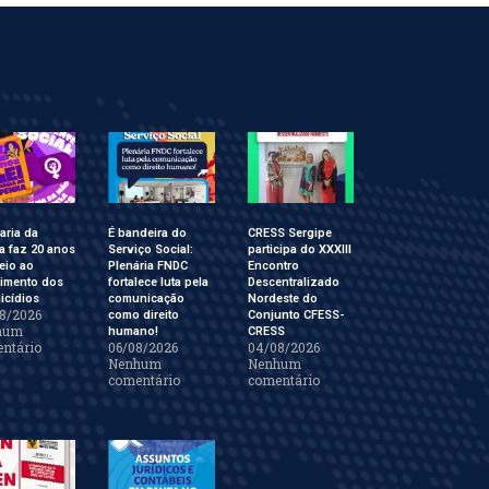
aria da
É bandeira do
CRESS Sergipe
a faz 20 anos
Serviço Social:
participa do XXXIII
eio ao
Plenária FNDC
Encontro
cimento dos
fortalece luta pela
Descentralizado
icídios
comunicação
Nordeste do
8/2026
como direito
Conjunto CFESS-
hum
humano!
CRESS
ntário
06/08/2026
04/08/2026
Nenhum
Nenhum
comentário
comentário