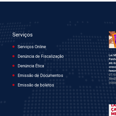
Serviços
Serviços Online
Lei M
Denúncia de Fiscalização
Penh
em m
Denúncia Ética
cres
femin
07/0
Emissão de Documentos
Nen
come
Emissão de boletos