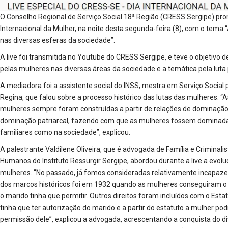
O Conselho Regional de Serviço Social 18ª Região (CRESS Sergipe) pro
Internacional da Mulher, na noite desta segunda-feira (8), com o tema 
nas diversas esferas da sociedade”.
A live foi transmitida no Youtube do CRESS Sergipe, e teve o objetivo 
pelas mulheres nas diversas áreas da sociedade e a temática pela luta p
A mediadora foi a assistente social do INSS, mestra em Serviço Social 
Regina, que falou sobre a processo histórico das lutas das mulheres. “
mulheres sempre foram construídas a partir de relações de dominação 
dominação patriarcal, fazendo com que as mulheres fossem dominada
familiares como na sociedade”, explicou.
A palestrante Valdilene Oliveira, que é advogada de Família e Criminali
Humanos do Instituto Ressurgir Sergipe, abordou durante a live a evolu
mulheres. “No passado, já fomos consideradas relativamente incapaze
dos marcos históricos foi em 1932 quando as mulheres conseguiram o d
o marido tinha que permitir. Outros direitos foram incluídos com o Est
tinha que ter autorização do marido e a partir do estatuto a mulher pod
permissão dele”, explicou a advogada, acrescentando a conquista do d