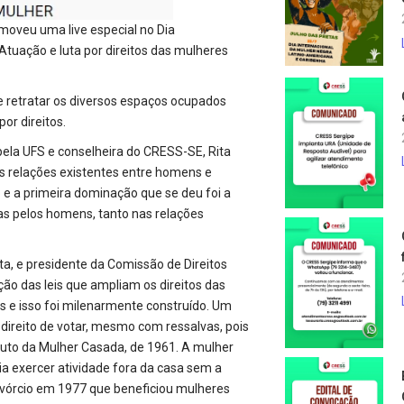
moveu uma live especial no Dia
“Atuação e luta por direitos das mulheres
de retratar os diversos espaços ocupados
or direitos.
pela UFS e conselheira do CRESS-SE, Rita
As relações existentes entre homens e
e a primeira dominação que se deu foi a
s pelos homens, tanto nas relações
sta, e presidente da Comissão de Direitos
ção das leis que ampliam os direitos das
s e isso foi milenarmente construído. Um
ireito de votar, mesmo com ressalvas, pois
atuto da Mulher Casada, de 1961. A mulher
ia exercer atividade fora da casa sem a
ivórcio em 1977 que beneficiou mulheres