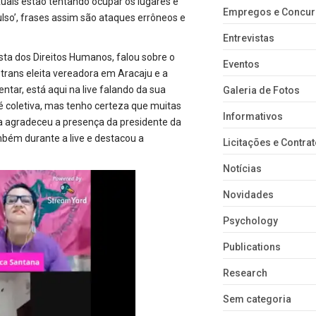
exuais estão tentando ocupar os lugares e
Empregos e Concu
so’, frases assim são ataques errôneos e
Entrevistas
sta dos Direitos Humanos, falou sobre o
Eventos
r trans eleita vereadora em Aracaju e a
tar, está aqui na live falando da sua
Galeria de Fotos
 coletiva, mas tenho certeza que muitas
Informativos
 agradeceu a presença da presidente da
bém durante a live e destacou a
Licitações e Contra
Notícias
Novidades
Psychology
Publications
Research
Sem categoria