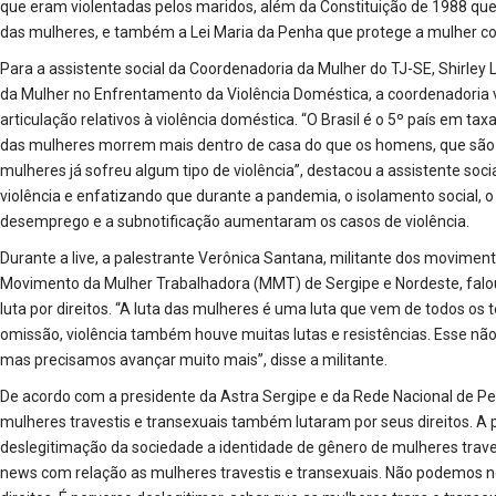
que eram violentadas pelos maridos, além da Constituição de 1988 que 
das mulheres, e também a Lei Maria da Penha que protege a mulher con
Para a assistente social da Coordenadoria da Mulher do TJ-SE, Shirley 
da Mulher no Enfrentamento da Violência Doméstica, a coordenadoria
articulação relativos à violência doméstica. “O Brasil é o 5º país em ta
das mulheres morrem mais dentro de casa do que os homens, que são
mulheres já sofreu algum tipo de violência”, destacou a assistente socia
violência e enfatizando que durante a pandemia, o isolamento social, o
desemprego e a subnotificação aumentaram os casos de violência.
Durante a live, a palestrante Verônica Santana, militante dos movimen
Movimento da Mulher Trabalhadora (MMT) de Sergipe e Nordeste, falou
luta por direitos. “A luta das mulheres é uma luta que vem de todos 
omissão, violência também houve muitas lutas e resistências. Esse não
mas precisamos avançar muito mais”, disse a militante.
De acordo com a presidente da Astra Sergipe e da Rede Nacional de Pes
mulheres travestis e transexuais também lutaram por seus direitos. A
deslegitimação da sociedade a identidade de gênero de mulheres traves
news com relação as mulheres travestis e transexuais. Não podemos n