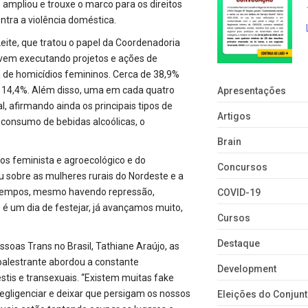
ampliou e trouxe o marco para os direitos
tra a violência doméstica.
Leite, que tratou o papel da Coordenadoria
 vem executando projetos e ações de
xa de homicídios femininos. Cerca de 38,9%
 14,4%. Além disso, uma em cada quatro
Apresentações
l, afirmando ainda os principais tipos de
Artigos
 consumo de bebidas alcoólicas, o
Brain
tos feminista e agroecológico e do
Concursos
 sobre as mulheres rurais do Nordeste e a
os tempos, mesmo havendo repressão,
COVID-19
 é um dia de festejar, já avançamos muito,
Cursos
Destaque
soas Trans no Brasil, Tathiane Araújo, as
 palestrante abordou a constante
Development
tis e transexuais. “Existem muitas fake
egligenciar e deixar que persigam os nossos
Eleições do Conju