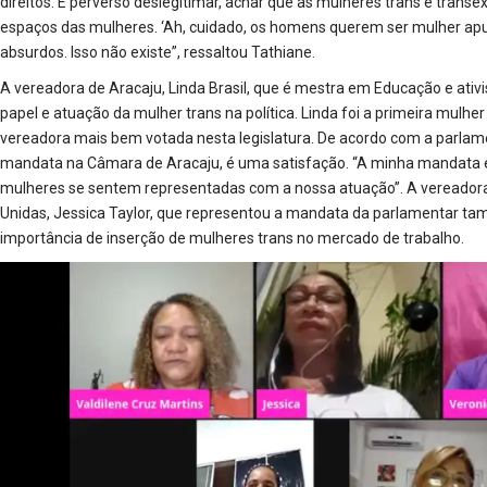
direitos. É perverso deslegitimar, achar que as mulheres trans e trans
espaços das mulheres. ‘Ah, cuidado, os homens querem ser mulher apul
absurdos. Isso não existe”, ressaltou Tathiane.
A vereadora de Aracaju, Linda Brasil, que é mestra em Educação e ativi
papel e atuação da mulher trans na política. Linda foi a primeira mulhe
vereadora mais bem votada nesta legislatura. De acordo com a parlamen
mandata na Câmara de Aracaju, é uma satisfação. “A minha mandata é
mulheres se sentem representadas com a nossa atuação”. A vereadora
Unidas, Jessica Taylor, que representou a mandata da parlamentar tam
importância de inserção de mulheres trans no mercado de trabalho.