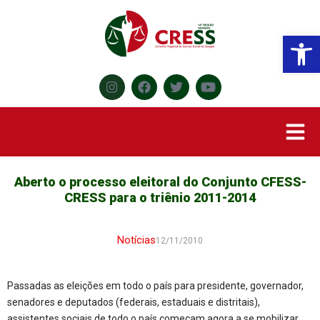
Abr
Aberto o processo eleitoral do Conjunto CFESS-
CRESS para o triênio 2011-2014
Notícias
12/11/2010
Passadas as eleições em todo o país para presidente, governador,
senadores e deputados (federais, estaduais e distritais),
assistentes sociais de todo o país começam agora a se mobilizar