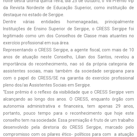
noite desta última quinta feira, dia 25 de outubro, o VIII Prêmio Vip
da Revista Nordeste de Educação Superior, como instituição de
destaque no estado de Sergipe.
Dentre várias entidades homenageadas, principalmente
Instituições de Ensino Superior de Sergipe, o CRESS Sergipe foi
legitimado como um dos Conselhos de Classe mais atuantes no
exercício profissional em sua área.
Representando o CRESS Sergipe, a agente fiscal, com mais de 10
anos de atuação neste Conselho, Lilian dos Santos, revelou a
importância do reconhecimento, nao só da própria categoria de
assistentes sociais, mais também da sociedade sergipana para
com o papel do CRESS/SE na garantia do exercício profissional
pleno dos/as Assistentes Sociais em Sergipe.
“Esse prêmio é o reflexo da visibilidade que o CRESS Sergipe vem
alcançando ao longo dos anos. O CRESS, enquanto órgão com
autonomia administrativa e financeira, tem apenas 29 anos,
portanto, pouco tempo para o reconhecimento que hoje este
conselho tem na sociedade. Essa premiação é fruto de um trabalho
desenvolvido pela diretoria do CRESS Sergipe, marcado pelo
compromisso com os pilares ético- políticos para com a atuação