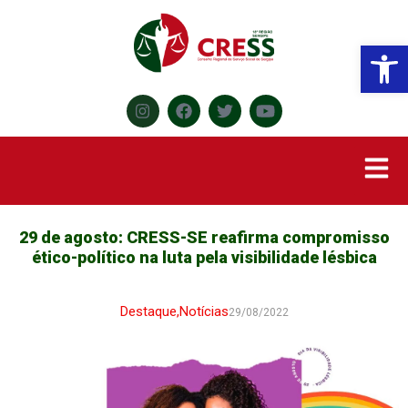
Abr
29 de agosto: CRESS-SE reafirma compromisso
ético-político na luta pela visibilidade lésbica
Destaque
,
Notícias
29/08/2022