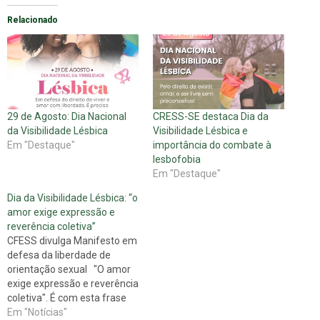
Relacionado
29 de Agosto: Dia Nacional
CRESS-SE destaca Dia da
da Visibilidade Lésbica
Visibilidade Lésbica e
Em "Destaque"
importância do combate à
lesbofobia
Em "Destaque"
Dia da Visibilidade Lésbica: “o
amor exige expressão e
reverência coletiva”
CFESS divulga Manifesto em
defesa da liberdade de
orientação sexual "O amor
exige expressão e reverência
coletiva". É com esta frase
que o CFESS abre o
Em "Notícias"