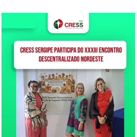
Manifesto em
comemoração ao Dia da
Nacional da Visibilidade
Lésbica, celebrado neste 29
de agosto. Trazendo um
texto encharcado de poesia
e de…