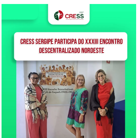
sexta-feira, dia 30/03, NÃO
HAVERÁ reunião da
Comissão de Políticas
Públicas e Controle Social,
que ocorre sempre nas
últimas sextas-feiras de
cada mês. Logo
divulgaremos a data do…