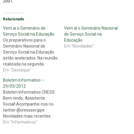
2001.
Relacionado
Vem aí o Seminário de
Vem aí o Seminário Nacional
Serviço Social na Educação
de Serviço Social na
Os preparativos para o
Educação
Seminário Nacional de
Em "Novidades"
Serviço Social na Educação
estão acelerados. Na reunião
realizada na segunda
quinzena de janeiro, em
Em "Destaque"
Maceió, a comissão
Boletim Informativo –
organizadora do evento,
29/03/2012
composta por
Boletim Informativo CRESS
representantes do CRESS-
Bem vindo, Assistente
AL e do CFESS, discutiu uma
Social! Acompanhe-nos no
série de encaminhamentos
twitter @cresssergipe
para realização do
Novidades mais recentes:
Seminário. Pelo CFESS
CRESS informa
Em "Informativos"
participaram as
cancelamento de reunião
conselheiras…
Informamos que nesta