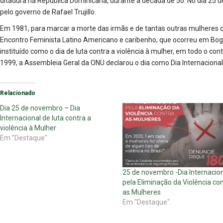
ditadura na República Dominicana, durante a década de 50. No dia 25
pelo governo de Rafael Trujillo.
Em 1981, para marcar a morte das irmãs e de tantas outras mulheres qu
Encontro Feminista Latino Americano e caribenho, que ocorreu em Bogo
instituído como o dia de luta contra a violência à mulher, em todo o co
1999, a Assembleia Geral da ONU declarou o dia como Dia Internacional
Relacionado
Dia 25 de novembro – Dia
Internacional de luta contra a
violência à Mulher
Em "Destaque"
25 de novembro -Dia Internacio
pela Eliminação da Violência co
as Mulheres
Em "Destaque"