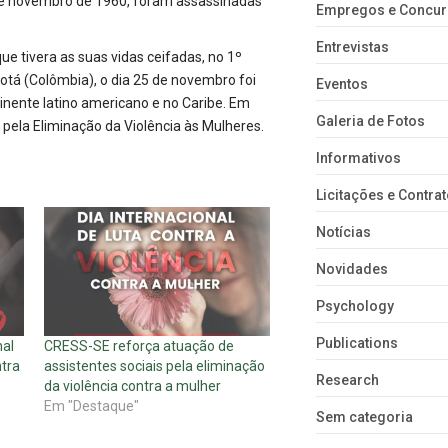
 de novembro de 1960, foram assassinadas
Empregos e Concu
Entrevistas
e tivera as suas vidas ceifadas, no 1º
tá (Colômbia), o dia 25 de novembro foi
Eventos
ntinente latino americano e no Caribe. Em
Galeria de Fotos
 pela Eliminação da Violência às Mulheres.
Informativos
Licitações e Contra
Notícias
Novidades
Psychology
Publications
nal
CRESS-SE reforça atuação de
ntra
assistentes sociais pela eliminação
Research
da violência contra a mulher
Em "Destaque"
Sem categoria