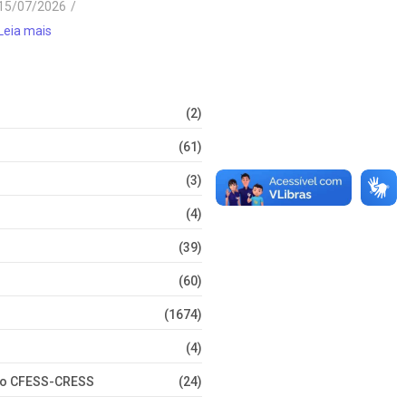
15/07/2026
/
Leia mais
(2)
(61)
(3)
(4)
(39)
(60)
(1674)
(4)
nto CFESS-CRESS
(24)