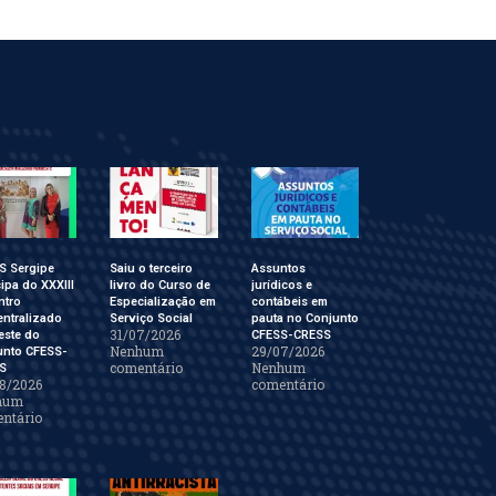
S Sergipe
Saiu o terceiro
Assuntos
cipa do XXXIII
livro do Curso de
jurídicos e
ntro
Especialização em
contábeis em
ntralizado
Serviço Social
pauta no Conjunto
31/07/2026
este do
CFESS-CRESS
Nenhum
29/07/2026
unto CFESS-
comentário
Nenhum
S
8/2026
comentário
hum
ntário