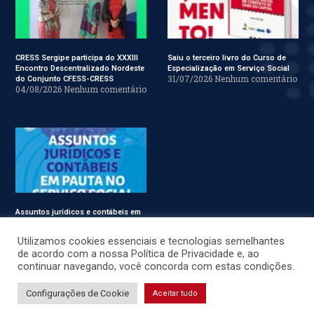
CRESS Sergipe participa do XXXIII
Saiu o terceiro livro do Curso de
Encontro Descentralizado Nordeste
Especialização em Serviço Social
31/07/2026
Nenhum comentário
do Conjunto CFESS-CRESS
04/08/2026
Nenhum comentário
Assuntos jurídicos e contábeis em
pauta no Conjunto CFESS-CRESS
29/07/2026
Nenhum comentário
Utilizamos cookies essenciais e tecnologias semelhantes
de acordo com a nossa Política de Privacidade e, ao
continuar navegando, você concorda com estas condições.
© CRESS-SE 2022. Todos os Direitos Reservados.
Configurações de Cookie
Aceitar tudo
Desenvolvido por
JSWEBMIDIA