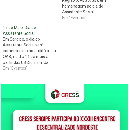
Região (CRESS/SE), em
homenagem ao dia do
Assistente Social,
comemorado dia 15 de maio,
Em "Eventos"
promove evento no dia 14 do
15 de Maio: Dia do
mesmo mês no auditório da
Assistente Social
OAB a partir das 08h30min.
Em Sergipe, o dia do
Assistente Social será
comemorado no auditório da
OAB, no dia 14 de maio a
partir das 08h30minh. Já
foram confirmadas as
Em "Eventos"
palestrantes Profª Drª. Elaine
Behring / Serviço SocialUERJ
e Presidente da ABEPSS;
Profª Drª. Josiane Soares
Santos – Chefe do
Departamento de Serviço
SocialUFS…