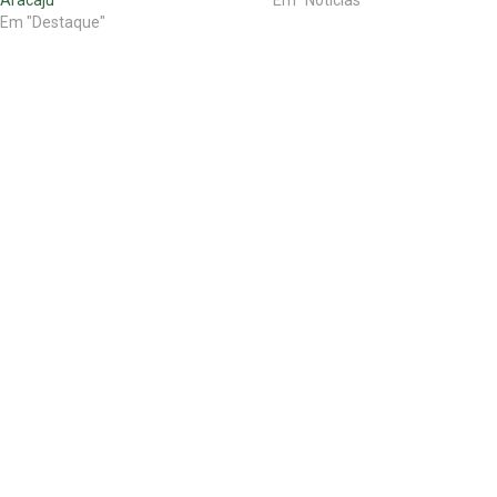
Aracaju
Em "Notícias"
Em "Destaque"