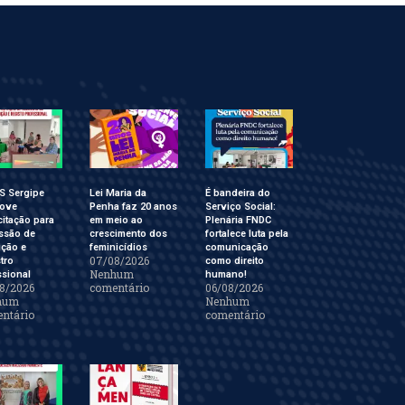
S Sergipe
Lei Maria da
É bandeira do
ove
Penha faz 20 anos
Serviço Social:
itação para
em meio ao
Plenária FNDC
ssão de
crescimento dos
fortalece luta pela
ição e
feminicídios
comunicação
07/08/2026
tro
como direito
Nenhum
ssional
humano!
8/2026
comentário
06/08/2026
hum
Nenhum
ntário
comentário