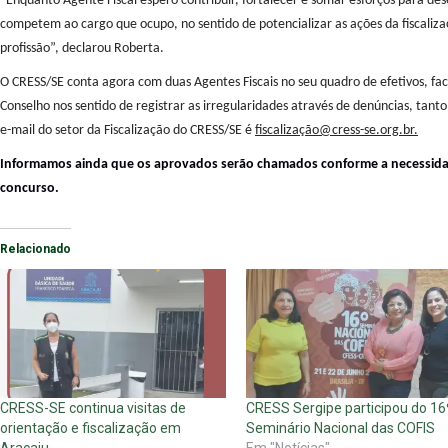
“Enquanto Agente Fiscal espero contribuir, fortalecer e somar esforços para d
competem ao cargo que ocupo, no sentido de potencializar as ações da fiscaliza
profissão”, declarou Roberta.
O CRESS/SE conta agora com duas Agentes Fiscais no seu quadro de efetivos, faci
Conselho nos sentido de registrar as irregularidades através de denúncias, tanto 
e-mail do setor da Fiscalização do CRESS/SE é
fiscalização@cress-se.org.br.
Informamos ainda que os aprovados serão chamados conforme a necessidad
concurso.
Relacionado
CRESS-SE continua visitas de
CRESS Sergipe participou do 16
orientação e fiscalização em
Seminário Nacional das COFIS