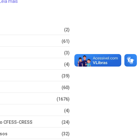
Leia mais
(2)
(61)
(3)
(4)
(39)
(60)
(1676)
(4)
nto CFESS-CRESS
(24)
rsos
(32)