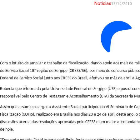
Notícias
15/10/2010
Com o intuito de ampliar o trabalho da fiscalização, dando apoio aos mais de mil
de Serviço Social 18ª região de Sergipe (CRESS/SE), por meio do concurso públic
Federal de Serviço Social junto aos CRESS do Brasil, efetivou no mês de abril a Ag
Roberta que é formada pela Universidade Federal de Sergipe (UFS) e possui curso 
responsável pelo Centro de Testagem e Aconselhamento (CTA) da Secretaria Mun
Assim que assumiu o cargo, a Assistente Social participou do VI Seminário de C
Fiscalização (COFIS), realizado em Brasília nos dias 23 e 24 de abril deste an
discussões acerca das resoluções aprovadas pelo CFESS e um maior aprofundament
de hoje.