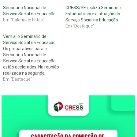
Seminário Nacional de
CRESS/SE realiza Seminário
Serviço Social na Educação
Estadual sobre a atuação do
Em "Galeria de Fotos"
Serviço Social na Educação
Em "Destaque"
Vem aí o Seminário de
Serviço Social na Educação
Os preparativos para o
Seminário Nacional de
Serviço Social na Educação
estão acelerados. Na reunião
realizada na segunda
quinzena de janeiro, em
Em "Destaque"
Maceió, a comissão
organizadora do evento,
composta por
representantes do CRESS-
AL e do CFESS, discutiu uma
série de encaminhamentos
para realização do
Seminário. Pelo CFESS
participaram as