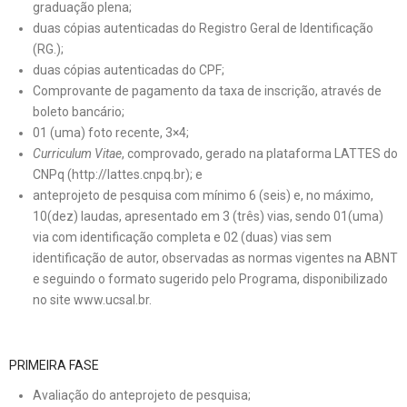
graduação plena;
duas cópias autenticadas do Registro Geral de Identificação
(RG.);
duas cópias autenticadas do CPF;
Comprovante de pagamento da taxa de inscrição, através de
boleto bancário;
01 (uma) foto recente, 3×4;
Curriculum Vitae
, comprovado, gerado na plataforma LATTES do
CNPq (
http://lattes.cnpq.br
); e
anteprojeto de pesquisa com mínimo 6 (seis) e, no máximo,
10(dez) laudas, apresentado em 3 (três) vias, sendo 01(uma)
via com identificação completa e 02 (duas) vias sem
identificação de autor, observadas as normas vigentes na ABNT
e seguindo o formato sugerido pelo Programa, disponibilizado
no site
www.ucsal.br
.
PRIMEIRA FASE
Avaliação do anteprojeto de pesquisa;