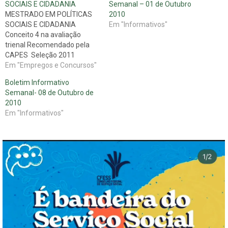
SOCIAIS E CIDADANIA
Semanal – 01 de Outubro
MESTRADO EM POLÍTICAS
2010
SOCIAIS E CIDADANIA
Em "Informativos"
Conceito 4 na avaliação
trienal Recomendado pela
CAPES Seleção 2011
INSCRIÇÕES: Até 26/11/10
Em "Empregos e Concursos"
VALOR DA INSCRIÇÃO: R$
Boletim Informativo
110,00 (cento e dez reais)
Semanal- 08 de Outubro de
PROCESSO SELETIVO:
2010
Processo de seleção
Em "Informativos"
constará de duas fases,
ambas eliminatórias.
DOCUMENTAÇÃO PARA
INSCRIÇÃO duas cópias do
formulário de inscrição
preenchido (disponível…