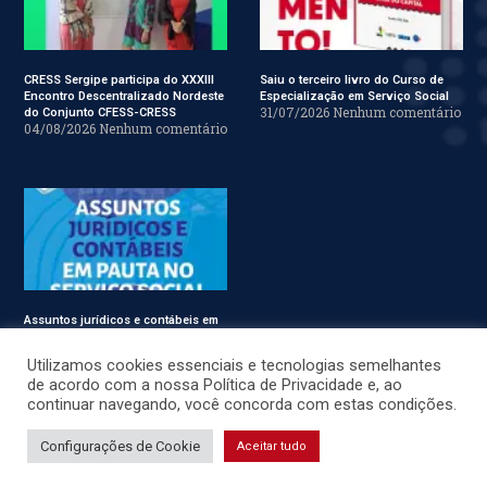
CRESS Sergipe participa do XXXIII
Saiu o terceiro livro do Curso de
Encontro Descentralizado Nordeste
Especialização em Serviço Social
31/07/2026
Nenhum comentário
do Conjunto CFESS-CRESS
04/08/2026
Nenhum comentário
Assuntos jurídicos e contábeis em
pauta no Conjunto CFESS-CRESS
29/07/2026
Nenhum comentário
Utilizamos cookies essenciais e tecnologias semelhantes
de acordo com a nossa Política de Privacidade e, ao
continuar navegando, você concorda com estas condições.
© CRESS-SE 2022. Todos os Direitos Reservados.
Configurações de Cookie
Aceitar tudo
Desenvolvido por
JSWEBMIDIA