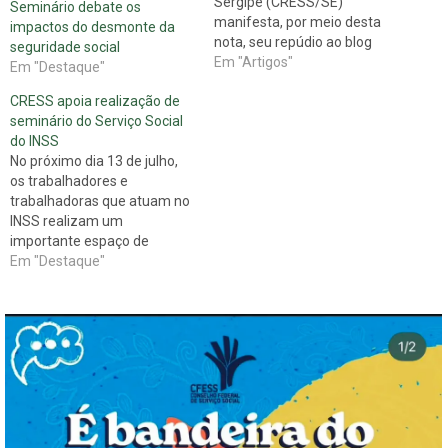
Sergipe (CRESS/SE)
Seminário debate os
manifesta, por meio desta
impactos do desmonte da
nota, seu repúdio ao blog
seguridade social
Perito.med.br e aos seus
Em "Artigos"
Em "Destaque"
administradores, que
CRESS apoia realização de
publicaram uma nota
seminário do Serviço Social
intitulada “Ida à Fazenda
do INSS
desespera concessores do
No próximo dia 13 de julho,
INSS”. A nota, repleta de
os trabalhadores e
calúnias, ataca a postura
trabalhadoras que atuam no
ética dos trabalhadores do
INSS realizam um
INSS,…
importante espaço de
debates acerca da política da
Em "Destaque"
previdência. Trata-se do
Seminário do Serviço Social
do INSS. O evento acontece
a partir das 8h, no Auditório
da Didática V da UFS. O
seminário, que…