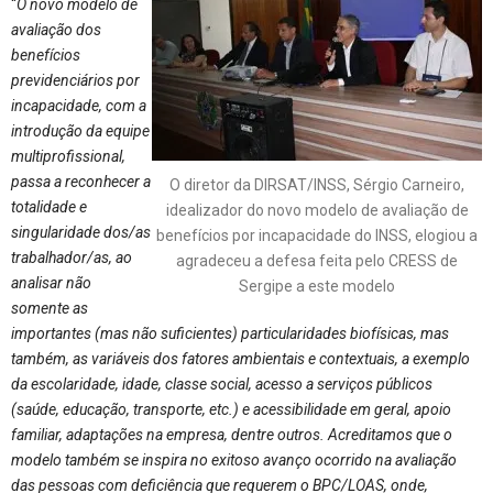
“
O novo modelo de
avaliação dos
benefícios
previdenciários por
incapacidade, com a
introdução da equipe
multiprofissional,
passa a reconhecer a
O diretor da DIRSAT/INSS, Sérgio Carneiro,
totalidade e
idealizador do novo modelo de avaliação de
singularidade dos/as
benefícios por incapacidade do INSS, elogiou a
trabalhador/as, ao
agradeceu a defesa feita pelo CRESS de
analisar não
Sergipe a este modelo
somente as
importantes (mas não suficientes) particularidades biofísicas, mas
também, as variáveis dos fatores ambientais e contextuais, a exemplo
da escolaridade, idade, classe social, acesso a serviços públicos
(saúde, educação, transporte, etc.) e acessibilidade em geral, apoio
familiar, adaptações na empresa, dentre outros. Acreditamos que o
modelo também se inspira no exitoso avanço ocorrido na avaliação
das pessoas com deficiência que requerem o BPC/LOAS, onde,