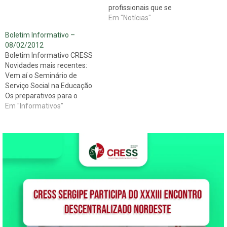
profissionais que se
utilizaram deste serviço e,
Em "Notícias"
para que a demanda
Boletim Informativo –
solicitada possa ser atendida
08/02/2012
dentro dos prazos
Boletim Informativo CRESS
estabelecidos, o CRESS/SE
Novidades mais recentes:
resolveu ampliar o prazo de
Vem aí o Seminário de
atendimento destas
Serviço Social na Educação
solicitações e fará o envio
Os preparativos para o
do Boleto da Anuidade 2012,
Seminário Nacional de
Em "Informativos"
impreterivelmente, até…
Serviço Social na Educação
estão acelerados. Na reunião
realizada na segunda
quinzena de janeiro, em
Maceió, a comissão
organizadora do evento,
composta por
representantes do CRESS-
AL e…