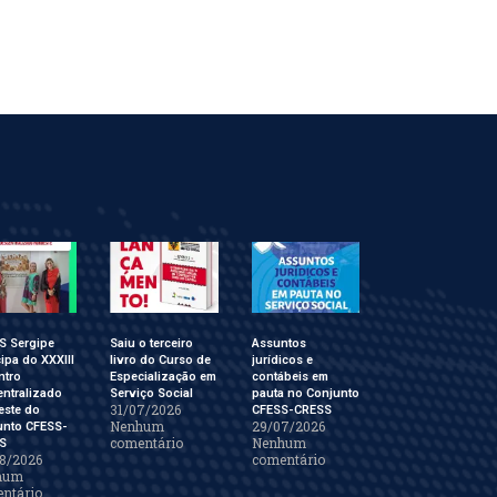
S Sergipe
Saiu o terceiro
Assuntos
cipa do XXXIII
livro do Curso de
jurídicos e
ntro
Especialização em
contábeis em
ntralizado
Serviço Social
pauta no Conjunto
31/07/2026
este do
CFESS-CRESS
Nenhum
29/07/2026
unto CFESS-
comentário
Nenhum
S
8/2026
comentário
hum
ntário