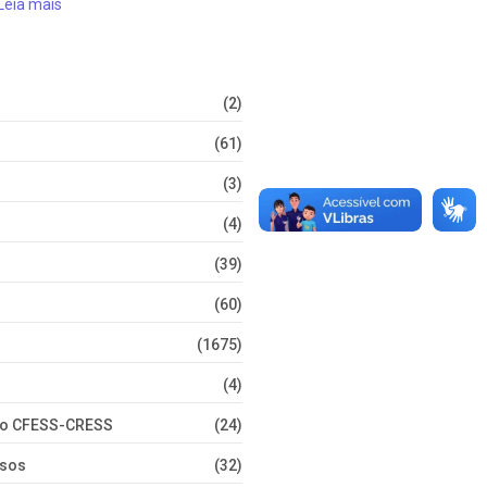
Leia mais
(2)
(61)
(3)
(4)
(39)
(60)
(1675)
(4)
nto CFESS-CRESS
(24)
rsos
(32)