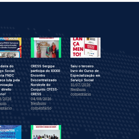
deira do
CRESS Sergipe
Saiu o terceiro
ço Social:
participa do XXXIII
livro do Curso de
ária FNDC
Encontro
Especialização em
lece luta pela
Descentralizado
Serviço Social
31/07/2026
nicação
Nordeste do
Nenhum
direito
Conjunto CFESS-
comentário
no!
CRESS
8/2026
04/08/2026
hum
Nenhum
ntário
comentário