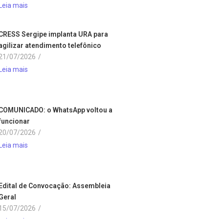
Leia mais
CRESS Sergipe implanta URA para
agilizar atendimento telefônico
21/07/2026
/
Leia mais
COMUNICADO: o WhatsApp voltou a
funcionar
20/07/2026
/
Leia mais
Edital de Convocação: Assembleia
Geral
15/07/2026
/