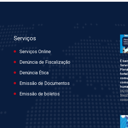
Serviços
Serviços Online
É ban
Denúncia de Fiscalização
Servi
Plen
Denúncia Ética
forta
comu
como 
Emissão de Documentos
huma
06/0
Emissão de boletos
Nen
come