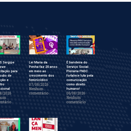
S Sergipe
Lei Maria da
É bandeira do
ove
Penha faz 20 anos
Serviço Social:
itação para
em meio ao
Plenária FNDC
ssão de
crescimento dos
fortalece luta pela
ição e
feminicídios
comunicação
07/08/2026
tro
como direito
Nenhum
ssional
humano!
8/2026
comentário
06/08/2026
hum
Nenhum
ntário
comentário