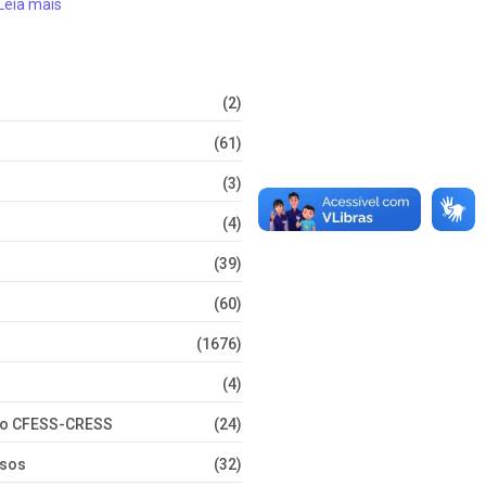
Leia mais
(2)
(61)
(3)
(4)
(39)
(60)
(1676)
(4)
nto CFESS-CRESS
(24)
rsos
(32)