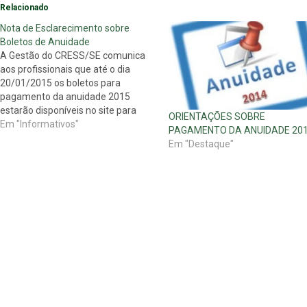
Relacionado
Nota de Esclarecimento sobre
Boletos de Anuidade
A Gestão do CRESS/SE comunica
aos profissionais que até o dia
20/01/2015 os boletos para
pagamento da anuidade 2015
estarão disponíveis no site para
ORIENTAÇÕES SOBRE
consulta e impressão. Tal prazo
Em "Informativos"
PAGAMENTO DA ANUIDADE 20
para disponibilização dos boletos
Em "Destaque"
via site deve-se à necessidade de
sincronização de dados e
informações pertinentes à geração
do documento de…