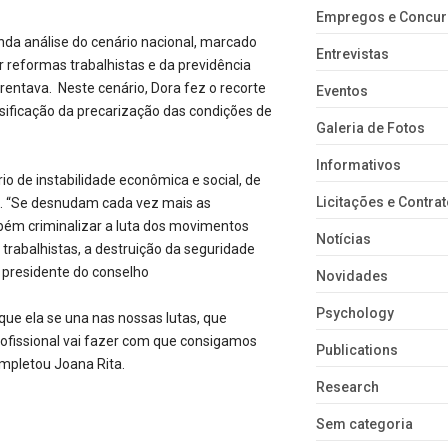
Empregos e Concu
nda análise do cenário nacional, marcado
Entrevistas
r reformas trabalhistas e da previdência
frentava. Neste cenário, Dora fez o recorte
Eventos
nsificação da precarização das condições de
Galeria de Fotos
Informativos
 de instabilidade econômica e social, de
Licitações e Contra
o. “Se desnudam cada vez mais as
mbém criminalizar a luta dos movimentos
Notícias
 trabalhistas, a destruição da seguridade
a presidente do conselho
Novidades
Psychology
que ela se una nas nossas lutas, que
rofissional vai fazer com que consigamos
Publications
mpletou Joana Rita.
Research
Sem categoria