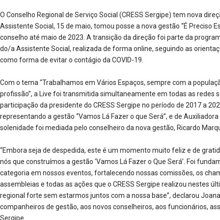
O Conselho Regional de Serviço Social (CRESS Sergipe) tem nova direç
Assistente Social, 15 de maio, tomou posse a nova gestão “É Preciso Es
conselho até maio de 2023. A transição da direção foi parte da progr
do/a Assistente Social, realizada de forma online, seguindo as orien
como forma de evitar o contágio da COVID-19.
Com o tema “Trabalhamos em Vários Espaços, sempre com a população!
profissão”, a Live foi transmitida simultaneamente em todas as redes s
participação da presidente do CRESS Sergipe no período de 2017 a 20
representando a gestão “Vamos Lá Fazer o que Será”, e de Auxiliadora 
solenidade foi mediada pelo conselheiro da nova gestão, Ricardo Marq
“Embora seja de despedida, este é um momento muito feliz e de gratidã
nós que construímos a gestão ‘Vamos Lá Fazer o Que Será’. Foi fundam
categoria em nossos eventos, fortalecendo nossas comissões, os cha
assembleias e todas as ações que o CRESS Sergipe realizou nestes últi
regional forte sem estarmos juntos com a nossa base”, declarou Joana
companheiros de gestão, aos novos conselheiros, aos funcionários, as
Sergipe.