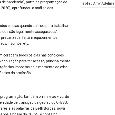
pos de pandemia”, parte da programação do
Troféu Amy Adelina
-2020), aprofundou a análise dos
odos os dias quando saímos para trabalhar:
is que são legalmente assegurados”,
a precarizada: faltam equipamentos,
ros, insumos, etc.
com coragem todos os dias nas condições
 população para ter acesso, principalmente
urgências impostas pelo momento de crise,
ncias da profissão.
a programação, também online e ao vivo, do
olenidade de transição da gestão do CFESS,
res e as palavras de Beth Borges, nova
. Após a posse do CFESS, o conselho