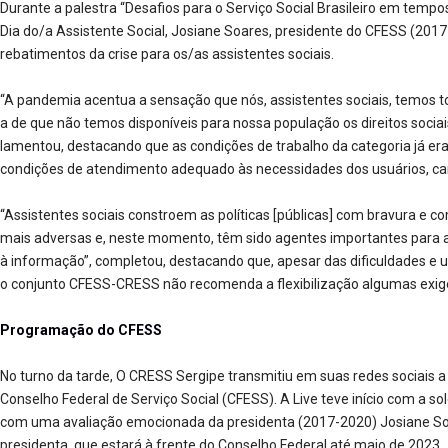
Durante a palestra “Desafios para o Serviço Social Brasileiro em tem
Dia do/a Assistente Social, Josiane Soares, presidente do CFESS (2017
rebatimentos da crise para os/as assistentes sociais.
“A pandemia acentua a sensação que nós, assistentes sociais, temos t
a de que não temos disponíveis para nossa população os direitos socia
lamentou, destacando que as condições de trabalho da categoria já er
condições de atendimento adequado às necessidades dos usuários, car
“Assistentes sociais constroem as políticas [públicas] com bravura e 
mais adversas e, neste momento, têm sido agentes importantes para a
à informação”, completou, destacando que, apesar das dificuldades e 
o conjunto CFESS-CRESS não recomenda a flexibilização algumas exigê
Programação do CFESS
No turno da tarde, O CRESS Sergipe transmitiu em suas redes sociais 
Conselho Federal de Serviço Social (CFESS). A Live teve início com a s
com uma avaliação emocionada da presidenta (2017-2020) Josiane Soa
presidenta, que estará à frente do Conselho Federal até maio de 2023