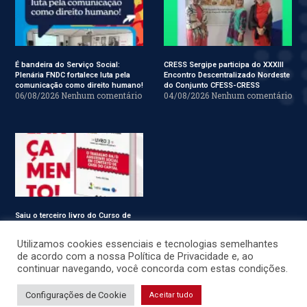
É bandeira do Serviço Social:
CRESS Sergipe participa do XXXIII
Plenária FNDC fortalece luta pela
Encontro Descentralizado Nordeste
comunicação como direito humano!
do Conjunto CFESS-CRESS
06/08/2026
Nenhum comentário
04/08/2026
Nenhum comentário
Saiu o terceiro livro do Curso de
Especialização em Serviço Social
31/07/2026
Nenhum comentário
Utilizamos cookies essenciais e tecnologias semelhantes
de acordo com a nossa Política de Privacidade e, ao
continuar navegando, você concorda com estas condições.
© CRESS-SE 2022. Todos os Direitos Reservados.
Configurações de Cookie
Aceitar tudo
Desenvolvido por
JSWEBMIDIA