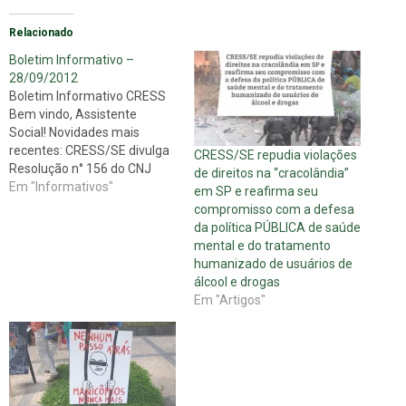
Relacionado
Boletim Informativo –
28/09/2012
Boletim Informativo CRESS
Bem vindo, Assistente
Social! Novidades mais
recentes: CRESS/SE divulga
CRESS/SE repudia violações
Resolução n° 156 do CNJ
de direitos na “cracolândia”
RESOLUÇÃO Nº 156, DE 8 DE
Em "Informativos"
em SP e reafirma seu
AGOSTO DE 2012 Proíbe a
compromisso com a defesa
designação para função de
da política PÚBLICA de saúde
confiança ou a nomeação
mental e do tratamento
para cargo em comissão de
humanizado de usuários de
pessoa que tenha praticado
álcool e drogas
os atos que especifica,
Em "Artigos"
tipificados…