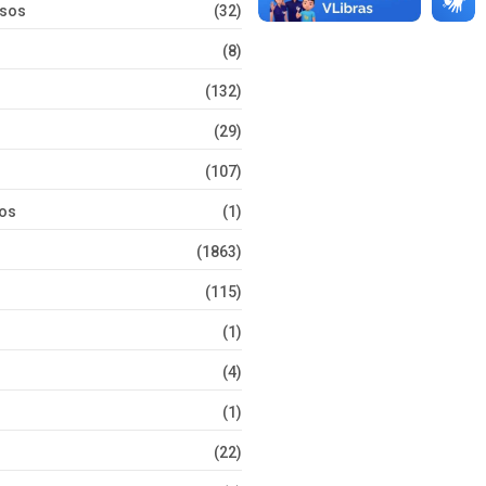
rsos
(32)
(8)
(132)
(29)
(107)
tos
(1)
(1863)
(115)
(1)
(4)
(1)
(22)