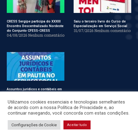
CRESS Sergipe participa do XXXIII
Saiu o terceiro livro do Curso de
Encontro Descentralizado Nordeste
Especialização em Serviço Social
31/07/2026
Nenhum comentário
do Conjunto CFESS-CRESS
04/08/2026
Nenhum comentário
Assuntos jurídicos e contábeis em
pauta no Conjunto CFESS-CRESS
29/07/2026
Nenhum comentário
Utilizamos cookies essenciais e tecnologias semelhantes
de acordo com a nossa Política de Privacidade e, ao
continuar navegando, você concorda com estas condições.
© CRESS-SE 2022. Todos os Direitos Reservados.
Configurações de Cookie
Aceitar tudo
Desenvolvido por
JSWEBMIDIA