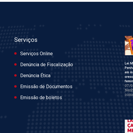
Serviços
Serviços Online
Lei M
Denúncia de Fiscalização
Penh
em m
Denúncia Ética
cres
femin
07/0
Emissão de Documentos
Nen
come
Emissão de boletos