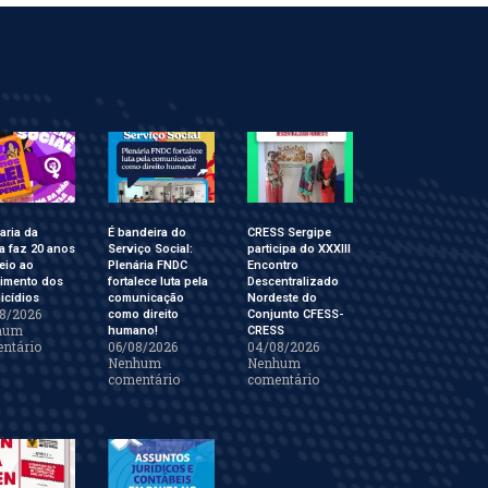
aria da
É bandeira do
CRESS Sergipe
a faz 20 anos
Serviço Social:
participa do XXXIII
eio ao
Plenária FNDC
Encontro
cimento dos
fortalece luta pela
Descentralizado
icídios
comunicação
Nordeste do
8/2026
como direito
Conjunto CFESS-
hum
humano!
CRESS
ntário
06/08/2026
04/08/2026
Nenhum
Nenhum
comentário
comentário