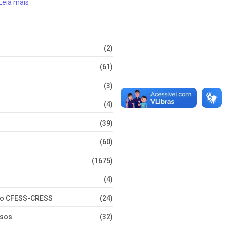
Leia mais
(2)
(61)
(3)
(4)
(39)
(60)
(1675)
(4)
nto CFESS-CRESS
(24)
rsos
(32)