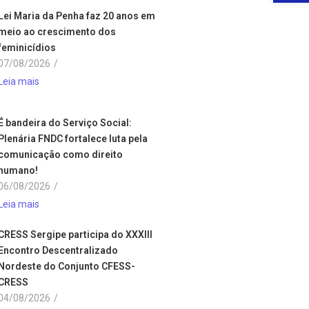
Lei Maria da Penha faz 20 anos em
meio ao crescimento dos
feminicídios
07/08/2026
/
Leia mais
É bandeira do Serviço Social:
Plenária FNDC fortalece luta pela
comunicação como direito
humano!
06/08/2026
/
Leia mais
CRESS Sergipe participa do XXXIII
Encontro Descentralizado
Nordeste do Conjunto CFESS-
CRESS
04/08/2026
/